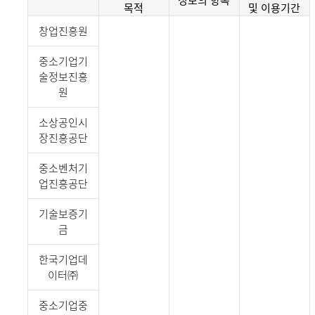
목적
및 이용기간
창업진흥원
중소기업기
술정보진흥
원
소상공인시
장진흥공단
중소벤처기
업진흥공단
기술보증기
금
한국기업데
이터㈜
중소기업중