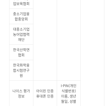
업보육협회
중소기업융
합중앙회
대중소기업
농어업협력
재단
한국산학연
협회
한국화학융
합시험연구
원
I-PIN(개인
나이스 평가
아이핀 인증
식별번호)
정보
휴대폰 인증
이름, 생년
월일, 성별