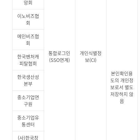
앙회
이노비즈협
회
메인비즈협
회
통합로그인
개인식별정
한국벤처캐
(SSO연계)
보(CI)
피탈협회
본인확인용
한국생산성
도의 개인정
본부
보로서 별도
저장하지 않
중소기업연
음
구원
중소기업유
통센터
(사)한국창