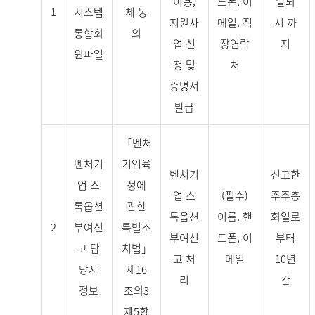
이용,
드폰, 이
탈퇴
1
시스템
체 동
지원사
메일, 직
시 까
통합회
의
업 신
장연락
지
원파일
청 및
처
증명서
발급
「벤처
벤처기
기업육
벤처기
신고한
업 스
성에
업 스
(필수)
주주총
톡옵션
관한
톡옵션
이름, 핸
회일로
2
부여신
특별조
부여신
드폰, 이
부터
고 담
치법」
고 처
메일
10년
당자
제16
리
간
정보
조의3
제5항